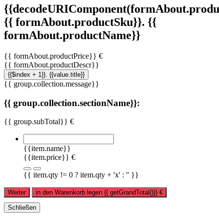
{{decodeURIComponent(formAbout.produc
{{ formAbout.productSku}}. {{
formAbout.productName}}
{{ formAbout.productPrice}} €
{{ formAbout.productDescr}}
{{$index + 1}}. {{value.title}}
{{ group.collection.message}}
{{ group.collection.sectionName}}:
{{ group.subTotal}} €
{{item.name}}
{{item.price}} €
{{ item.qty != 0 ? item.qty + 'x' : '' }}
Weiter
in den Warenkorb legen
{{ getGrandTotal()}}
€
Schließen