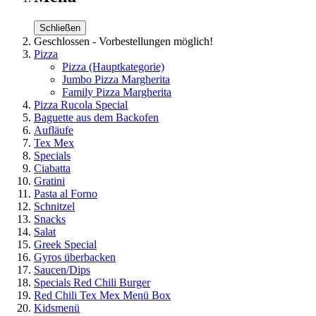
Schließen
Geschlossen - Vorbestellungen möglich!
Pizza
Pizza
(Hauptkategorie)
Jumbo Pizza Margherita
Family Pizza Margherita
Pizza Rucola Special
Baguette aus dem Backofen
Aufläufe
Tex Mex
Specials
Ciabatta
Gratini
Pasta al Forno
Schnitzel
Snacks
Salat
Greek Special
Gyros überbacken
Saucen/Dips
Specials Red Chili Burger
Red Chili Tex Mex Menü Box
Kidsmenü