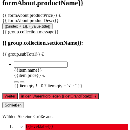
formAbout.productName}}
{{ formAbout.productPrice}} €
{{ formAbout.productDescr}}
{{$index + 1}}. {{value.title}}
{{ group.collection.message}}
{{ group.collection.sectionName}}:
{{ group.subTotal}} €
{{item.name}}
{{item.price}} €
{{ item.qty != 0 ? item.qty + 'x' : '' }}
Weiter
in den Warenkorb legen
{{ getGrandTotal()}}
€
Schließen
Wählen Sie eine Größe aus:
{{level.label}}